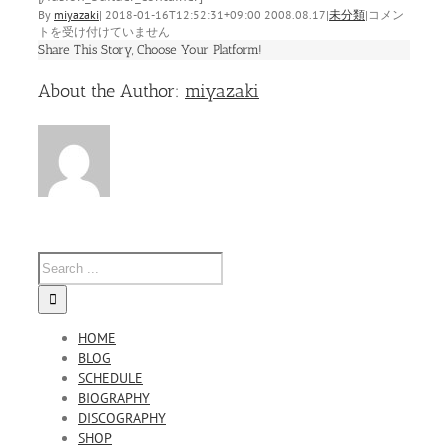
８
By
miyazaki
|
2018-01-16T12:52:31+09:00
2008.08.17
|
未分類
|
コメン
／
トを受け付けていません
１
Share This Story, Choose Your Platform!
４
Facebook
Twitter
Linkedin
Reddit
Tumblr
Google+
Pinterest
Vk
Email
里
About the Author:
miyazaki
帰
り
セ
ッ
シ
ョ
ン
は
HOME
BLOG
SCHEDULE
BIOGRAPHY
DISCOGRAPHY
SHOP