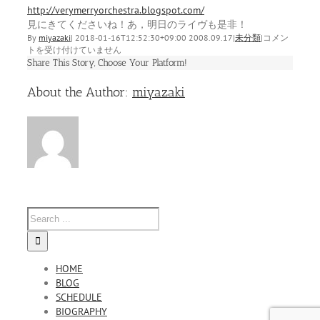
http://verymerryorchestra.blogspot.com/
見にきてくださいね！あ，明日のライヴも是非！
ベ
By
miyazaki
|
2018-01-16T12:52:30+09:00
2008.09.17
|
未分類
|
コメン
リ
トを受け付けていません
ー
Share This Story, Choose Your Platform!
メ
Facebook
Twitter
Linkedin
Reddit
Tumblr
Google+
Pinterest
Vk
Email
リ
About the Author:
miyazaki
ー
オ
ー
ケ
ス
ト
ラ
Blog
は
HOME
BLOG
SCHEDULE
BIOGRAPHY