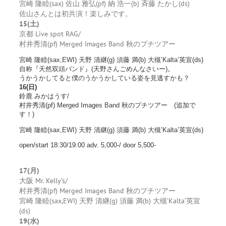
宮崎 隆睦(sax) 佐山 雅弘(pf) 納 浩一(b) 斉藤 たかし(ds)
佐山さんとは初共演！楽しみです。
15(土)
京都 Live spot RAG/
村井秀清(pf) Merged Images Band 秋のプチツアー
宮崎 隆睦(sax,EWI) 天野 清継(g) 須藤 満(b) 大槻’Kalta’英宣(ds)
自称『天然双頭バンド』(天野さんごめんなさいー)。
うかうかしてると僕のうかうかしている姿を見逃すかも？
16(日)
鈴鹿 みかはうす/
村井秀清(pf) Merged Images Band 秋のプチツアー (追加で
す！)
宮崎 隆睦(sax,EWI) 天野 清継(g) 須藤 満(b) 大槻’Kalta’英宣(ds)
open/start 18:30/19:00 adv. 5,000-/ door 5,500-
17(月)
大阪 Mr. Kelly’s/
村井秀清(pf) Merged Images Band 秋のプチツアー
宮崎 隆睦(sax,EWI) 天野 清継(g) 須藤 満(b) 大槻’Kalta’英宣
(ds)
19(水)