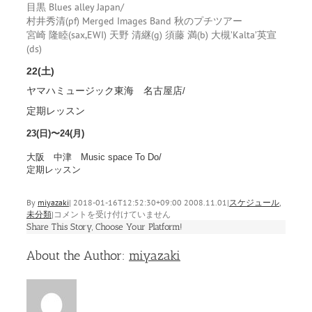
目黒 Blues alley Japan/
村井秀清(pf) Merged Images Band 秋のプチツアー
宮崎 隆睦(sax,EWI) 天野 清継(g) 須藤 満(b) 大槻’Kalta’英宣
(ds)
22(
)
土
ヤマハミュージック東海
名古屋店
/
定期レッスン
23(日)〜24(
月
)
大阪
中津
Music space To Do/
定期レッスン
By
miyazaki
|
2018-01-16T12:52:30+09:00
2008.11.01
|
スケジュール
,
11
未分類
|
コメントを受け付けていません
月
Share This Story, Choose Your Platform!
の
Facebook
Twitter
Linkedin
Reddit
Tumblr
Google+
Pinterest
Vk
Email
予
About the Author:
miyazaki
定
は