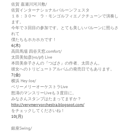
佐賀 嘉瀬川河川敷/
佐賀インターナショナルバルーンフェスタ
１８：３０〜 ラ・モンゴルフィエノクチューンで演奏し
ます。
今年で３回目の参加です。とても美しいバルーンに照らさ
れて
僕たちもホカホカです！
6(木)
高田馬場 四谷天窓.comfort/
太田美知彦(vo/pf) Live
本田美奈子さんの『つばさ』の作者、太田さん。
彼女へのトリビュートアルバムの発売日でもあります。
7(金)
横浜 Hey-Joe/
ベリーメリーオーケストラ
Live
怒濤のマンスリーLiveも３度目に。
みなさんスタンプはたまってますか？
http://verymerryorchestra.blogspot.com/
をチェックしてくださいね！
10(月)
銀座Swing/