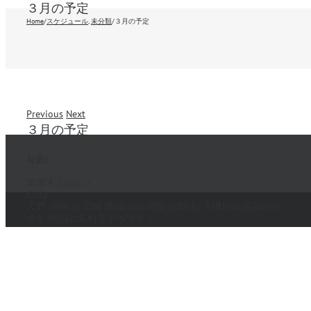
３月の予定
Home
/
スケジュール
,
未分類
/
３月の予定
Previous
Next
３月の予定
4(金)
本厚木
Cabin
／
EGQ
天野 清継(g) 宮崎 隆睦(sax) 岡田 治郎(b) 大槻Kalta英宣(ds)
今年3回目のEJQライヴです！
6(日)
大阪 中津
Music space To Do
／
定期レッスン
11(金)