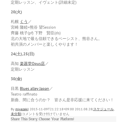
定期レッスン、イヴェント(詳細未定)
20(火)
札幌
くう
／
宮崎 隆睦×熊谷 望Session
齊藤 桃子(pf) 下野 賢臣(ds)
北の大地で最も信頼できるベーシスト、熊谷さん。
初共演のメンバーと楽しくやります！
24(土),25(日)
高知
楽器堂Opus店
／
定期レッスン
30(金)
目黒
Blues alley Japan
／
Teatro raffinato
新曲、間に合うのか？ 皆さん是非応援に来てください！
By
miyazaki
|
2015-11-09T21:22:18+09:00
2011.08.28
|
スケジュール
,
９
未分類
|
コメントを受け付けていません
月
Share This Story, Choose Your Platform!
の