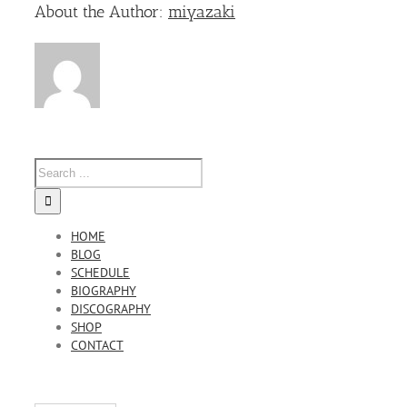
Facebook
Twitter
Linkedin
Reddit
Tumblr
Google+
Pinterest
Vk
Email
予
About the Author:
miyazaki
定
は
HOME
BLOG
SCHEDULE
BIOGRAPHY
DISCOGRAPHY
SHOP
CONTACT