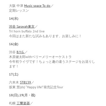
大阪 中津
Music space To do
／
定期レッスン
14(水)
渋谷 Saravah東京
／
Tri horn buffalo 2nd live
今回はまた新たな試みもあります、お楽しみに！
16(金)
渋谷
B.Y.G.
／
木原健太郎withベリーメリーオーケストラ
今年初ライヴです！ちょっと趣の違うステージをお送りし
ます！
17(土)
六本木
STB139
／
坂東 慧(ds) “Happy life!”発売記念Tour
18(日),19(月・祝)
札幌
三響楽器
／