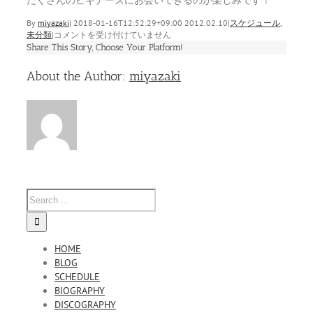
By
miyazaki
|
2018-01-16T12:52:29+09:00
2012.02.10
|
スケジュール
,
３
未分類
|
コメントを受け付けていません
月
Share This Story, Choose Your Platform!
の
Facebook
Twitter
Linkedin
Reddit
Tumblr
Google+
Pinterest
Vk
Email
予
About the Author:
miyazaki
定
は
HOME
BLOG
SCHEDULE
BIOGRAPHY
DISCOGRAPHY