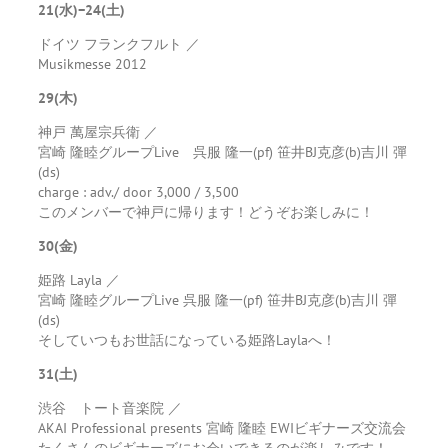
21(水)−24(土)
ドイツ フランクフルト ／
Musikmesse 2012
29(木)
神戸 萬屋宗兵衛 ／
宮崎 隆睦グループLive 呉服 隆一(pf) 笹井BJ克彦(b)吉川 彈
(ds)
charge : adv./ door 3,000 / 3,500
このメンバーで神戸に帰ります！どうぞお楽しみに！
30(金)
姫路 Layla ／
宮崎 隆睦グループLive 呉服 隆一(pf) 笹井BJ克彦(b)吉川 彈
(ds)
そしていつもお世話になっている姫路Laylaへ！
31(土)
渋谷 トート音楽院 ／
AKAI Professional presents 宮崎 隆睦 EWIビギナーズ交流会
たくさんのビギナーズにお会いできるのが楽しみです！