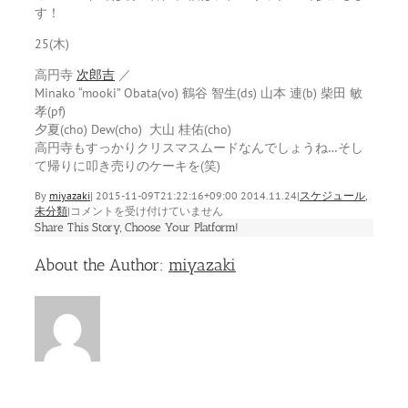
す！
25(木)
高円寺
次郎吉
／
Minako “mooki” Obata(vo) 鶴谷 智生(ds) 山本 連(b) 柴田 敏
孝(pf)
夕夏(cho) Dew(cho) 大山 桂佑(cho)
高円寺もすっかりクリスマスムードなんでしょうね…そし
て帰りに叩き売りのケーキを(笑)
By
miyazaki
|
2015-11-09T21:22:16+09:00
2014.11.24
|
スケジュール
,
１
未分類
|
コメントを受け付けていません
２
Share This Story, Choose Your Platform!
月
Facebook
Twitter
Linkedin
Reddit
Tumblr
Google+
Pinterest
Vk
Email
の
About the Author:
miyazaki
予
定
は