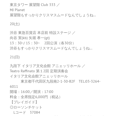
東京タワー 展望階 Club 333 ／
MJ Planet
展望階もすっかりクリスマスムードなんでしょうね…
20(土)
渋谷 東急百貨店 本店前 特設ステージ ／
向谷 実(kb) 矢堀 孝一(gt)
13：30~/ 15：30~ 2回公演（各30分）
渋谷もすっかりクリスマスムードなんでしょうね…
21(日)
九段下 イタリア文化会館 アニェッリホール ／
Teatro Raffinato 第１2回 定期演奏会
イタリア文化会館アニェッリホール
東京都千代田区九段南2-1-30-B2F TEL:03-3264-
6011
開場：16:00／開演：17:00
料金：全席指定6,000円（税込）
【プレイガイド】
◎ローソンチケット
Lコード 37084