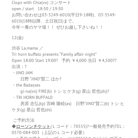
Clops with Chia(vo) コンサート
open / start 18:30 / 19:30
お問い合わせは03-3249-6010(平日9-18時)、03-3549-
6010(18時以降、土日祝日)まで。
今年一番のヤマ場！！ ぜひお越し下さいね！！
12(金)
渋谷 La.mama ／
Tri horn buffalo presents “Family affair night”
Open 18:00 Start 19:00? 予約 ￥4,000 当日 ￥4,500??
出演：?
・JINO JAM
日野 “JINO”賢二 ほか?
・the Badasses
gi-na(vo) FIRE(b) トシ ヒケタ(g) 星山 哲也(ds)?
・TRI HORN BUFFALO
房原 忠弘(tp) 宮崎 隆睦(as) 日野”JINO”賢二(b) トシ ヒ
ケタ(g) 星山 哲也(ds)
ご予約方法
◆
ローソンチケット
(Ｌコード：70555)?一般発売予約TEL：
0570-084-003（上記のＬコード必要）