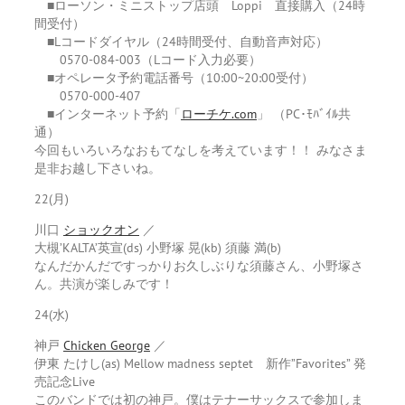
■ローソン・ミニストップ店頭 Loppi 直接購入（24時
間受付）
■Lコードダイヤル（24時間受付、自動音声対応）
0570-084-003（Lコード入力必要）
■オペレータ予約電話番号（10:00~20:00受付）
0570-000-407
■インターネット予約「
ローチケ.com
」 （PC･ﾓﾊﾞｲﾙ共
通）
今回もいろいろなおもてなしを考えています！！ みなさま
是非お越し下さいね。
22(月)
川口
ショックオン
／
大槻’KALTA’英宣(ds) 小野塚 晃(kb) 須藤 満(b)
なんだかんだですっかりお久しぶりな須藤さん、小野塚さ
ん。共演が楽しみです！
24(水)
神戸
Chicken George
／
伊東 たけし(as) Mellow madness septet 新作”Favorites” 発
売記念Live
このバンドでは初の神戸。僕はテナーサックスで参加しま