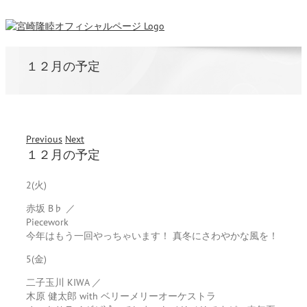
１２月の予定
Previous
Next
１２月の予定
2(火)
赤坂 B♭ ／
Piecework
今年はもう一回やっちゃいます！ 真冬にさわやかな風を！
5(金)
二子玉川 KIWA ／
木原 健太郎 with ベリーメリーオーケストラ