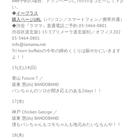
web予約の場合、トップページに70555をコピペして下さ
い。
◆
イープラス
購入ページURL
（パソコン／スマートフォン／携帯共通）
◆渋谷『ラママ』直通電話ご予約 03-3464-0801
渋谷区道玄坂1-15-3プリメーラ道玄坂B1／オフィス202
03-3464-0801
info@lamama.net
Tri horn buffaloの今年の締めくくりは賑やかにいきます
よ！！
13(土),14(日)
青山 Future 7 ／
坂東 慧(ds) BANDOBAND
バンちゃんのソロが聞き応えのある2days！！
17(水)
神戸 Chicken George ／
坂東 慧(ds) BANDOBAND
僕もバンちゃんもコモちゃんも地元みたいなもんや！！
18(木)