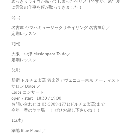
めっきりライヴが減ってしまったベリメリですが、来年夏
に営業の仕事を僕が取ってきました！
6(土)
名古屋 ヤマハミュージックリテイリング 名古屋店／
定期レッスン
7(日)
大阪 中津 Music space To do／
定期レッスン
8(月)
新宿 ドルチェ楽器 管楽器アヴェニュー東京 アーティスト
サロン Dolce ／
Clops コンサート
open / start 18:30 / 19:00
お問い合わせは 03-5909-1771(ドルチェ楽器)まで
今年一番のヤマ場！！ ぜひお越し下さいね！！
11(木)
築地 Blue Mood ／