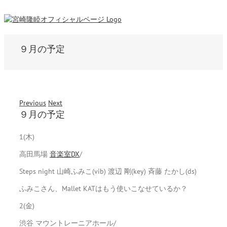
９月の予定
Previous
Next
９月の予定
1(木)
高田馬場
音楽室DX
/
Steps night 山崎ふみこ(vib) 渡辺 剛(key) 斉藤 たかし(ds)
ふみこさん、Mallet KATはもう使いこなせているか？
2(金)
渋谷 マウントレーニアホール/