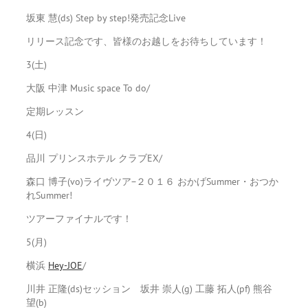
坂東 慧(ds) Step by step!発売記念Live
リリース記念です、皆様のお越しをお待ちしています！
3(土)
大阪 中津 Music space To do/
定期レッスン
4(日)
品川 プリンスホテル クラブEX/
森口 博子(vo)ライヴツア−２０１６ おかげSummer・おつか
れSummer!
ツアーファイナルです！
5(月)
横浜
Hey-JOE
/
川井 正隆(ds)セッション 坂井 崇人(g) 工藤 拓人(pf) 熊谷
望(b)