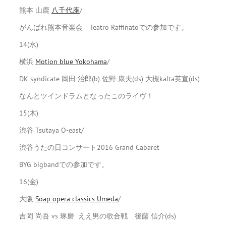
熊本 山鹿
八千代座
/
がんばれ熊本音楽会 Teatro Raffinatoでの参加です。
14(水)
横浜
Motion blue Yokohama
/
DK syndicate 岡田 治郎(b) 佐野 康夫(ds) 大槻kalta英宣(ds)
なんとツインドラムとなったこのライヴ！
15(木)
渋谷 Tsutaya O-east/
渋谷うたの日コンサート2016 Grand Cabaret
BYG bigbandでの参加です。
16(金)
大阪
Soap opera classics Umeda
/
吉岡 尚吾 vs 琢磨 ええ男の歌合戦 後藤 信介(ds)