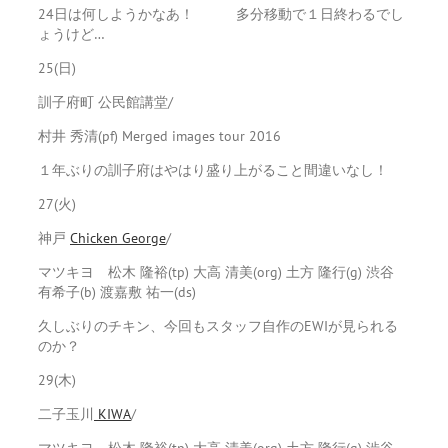
24日は何しようかなあ！ 多分移動で１日終わるでし
ょうけど…
25(日)
訓子府町 公民館講堂/
村井 秀清(pf) Merged images tour 2016
１年ぶりの訓子府はやはり盛り上がること間違いなし！
27(火)
神戸
Chicken George
/
マツキヨ 松木 隆裕(tp) 大高 清美(org) 土方 隆行(g) 渋谷
有希子(b) 渡嘉敷 祐一(ds)
久しぶりのチキン、今回もスタッフ自作のEWIが見られる
のか？
29(木)
二子玉川
KIWA
/
マツキヨ 松木 隆裕(tp) 大高 清美(org) 土方 隆行(g) 渋谷