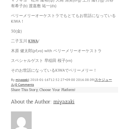
有希子(b) 渡嘉敷 祐一(ds)
ベリーメリーオーケストラでもとてもお世話になっている
KIWA！
30(金)
二子玉川
KIWA
/
木原 健太郎(pf,vo) with ベリーメリーオーケストラ
スペシャルゲスト 早稲田 桜子(vn)
そのお世話になっているKIWAでベリーメリー！
By
miyazaki
|
2018-01-16T12:52:27+09:00
2016.08.09
|
スケジュー
ル
|
0 Comments
Share This Story, Choose Your Platform!
Facebook
Twitter
Linkedin
Reddit
Tumblr
Google+
Pinterest
Vk
Email
About the Author:
miyazaki