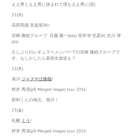
ええ男とええ男に挟まれて僕もええ男に(笑)
21(水)
高田馬場 音楽室DX/
宮崎 隆睦グループ 呉服 隆一(key) 笹井’BJ’克彦(b) 吉川 弾
(ds)
久しぶりのレギュラーメンバーでの宮崎 隆睦グループで
す、もしかしたら直前生放送も？
22(木)
旭川
ジャズそば放哉
/
村井 秀清(pf) Merged images tour 2016
新村くんの地元、旭川！
23(金)
札幌
くう
/
村井 秀清(pf) Merged images tour 2016