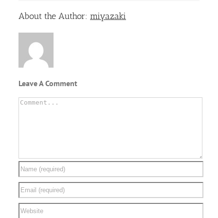
Facebook
Twitter
Linkedin
Reddit
Tumblr
Google+
Pinterest
Vk
Email
About the Author:
miyazaki
Leave A Comment
Comment