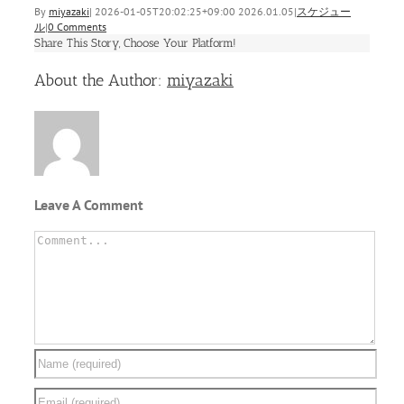
By
miyazaki
|
2026-01-05T20:02:25+09:00
2026.01.05
|
スケジュー
ル
|
0 Comments
Share This Story, Choose Your Platform!
Facebook
Twitter
Linkedin
Reddit
Tumblr
Google+
Pinterest
Vk
Email
About the Author:
miyazaki
Leave A Comment
Comment