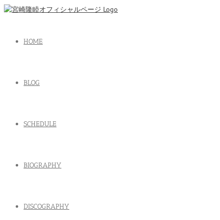
HOME
BLOG
SCHEDULE
BIOGRAPHY
DISCOGRAPHY